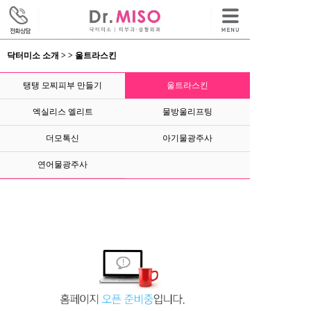
닥터미소 소개 > > 울트라스킨
탱탱 모찌피부 만들기
울트라스킨
엑실리스 엘리트
물방울리프팅
더모톡신
아기물광주사
연어물광주사