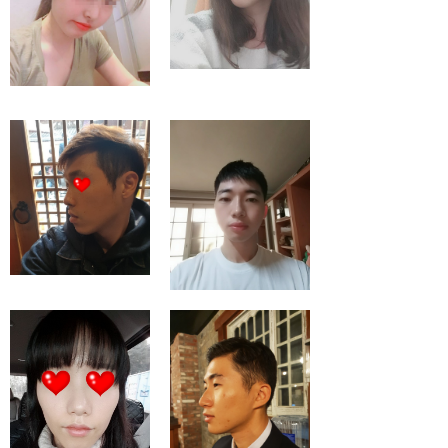
무턱필러
미쥬코 하고 자신감
뿜뿜
남자 미쥬코 후기
남자코필러 후기