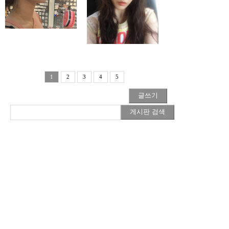
나의 두번째 미쥬코
원장님 윤곽주사 효
!!!
과 대박
1
2
3
4
5