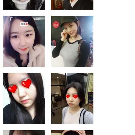
닥터미소 입꼬리패키
미쥬코후기
지+입술필러 만족해
요.
이마필러 완전 만족
닥터미소 금손 원장
합니다. :)
님 필로가 최고!
미쥬코 셀카후기
미쥬코 셀카후기