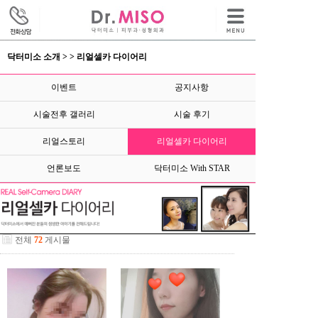
닥터미소 소개 > > 리얼셀카 다이어리
이벤트
공지사항
시술전후 갤러리
시술 후기
리얼스토리
리얼셀카 다이어리
언론보도
닥터미소 With STAR
전체
72
게시물