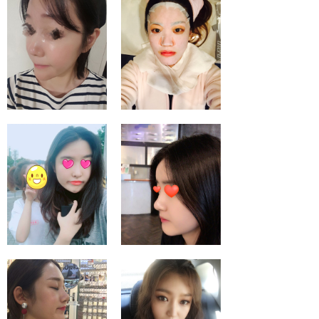
풀페이스더마톡신
블랙필 받는중!!
갸름보스패키지 대만
친구따라 미쥬코 하
족이에요!
고 온 후기