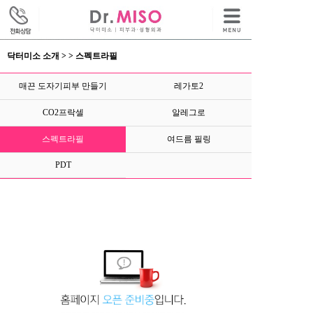
닥터미소 소개 > > 스펙트라필
매끈 도자기피부 만들기
레가토2
CO2프락셀
알레그로
스펙트라필
여드름 필링
PDT